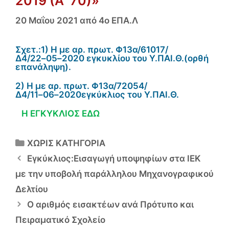
2019 (Α ́ 70)»
20 Μαΐου 2021
από
4ο ΕΠΑ.Λ
Σχετ.
:
1) Η με αρ. πρωτ.
Φ13α/61017/
Δ4
/22
–
0
5
–
2020 εγκυκλίου του Υ.ΠΑΙ.Θ.
(
ορθή
επανάληψη).
2) Η με αρ. πρωτ.
Φ13α/
72054
/
Δ4
/
11
–
0
6
–
2020
εγκύκλιος του Υ.ΠΑΙ.Θ.
Η ΕΓΚΥΚΛΙΟΣ ΕΔΩ
Κατηγορίες
ΧΩΡΙΣ ΚΑΤΗΓΟΡΙΑ
Εγκύκλιος:Εισαγωγή υποψηφίων στα ΙΕΚ
με την υποβολή παράλληλου Μηχανογραφικού
Δελτίου
Ο αριθμός εισακτέων ανά Πρότυπο και
Πειραματικό Σχολείο