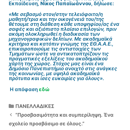
Εκπαίδευση,
Νίκος Παπαϊωάννου
, δήλωσε:
«Με σεβασμό στον/στην τελειόφοιτο/η
μαθητή/τρια και την οικογένειά του/της
θέτουμε στη διάθεση κάθε υποψηφίου/ας ένα
σαφές και αξιόπιστο πλαίσιο επιλογών, πριν
ακόμη ολοκληρωθεί η διαδικασία των
μηχανογραφικών δελτίων. Με ακαδημαϊκά
κριτήρια και κατόπιν γνώμης της ΕΘ.Α.Α.Ε.,
επικαιροποιούμε τις αντιστοιχίες των
Τμημάτων ώστε να αντικατοπτρίζουν τις
πραγματικές εξελίξεις του ακαδημαϊκού
χάρτη της χώρας. Στόχος μας είναι ένα
Δημόσιο Πανεπιστήμιο ανοιχτό στις ανάγκες
της κοινωνίας, με υψηλά ακαδημαϊκά
πρότυπα και ίσες ευκαιρίες για όλους».
Η απόφαση
εδώ
Κατηγορίες
ΠΑΝΕΛΛΑΔΙΚΕΣ
“Προσβασιμότητα και συμπερίληψη. Ένα
σχολείο προσβάσιμο σε όλους.”