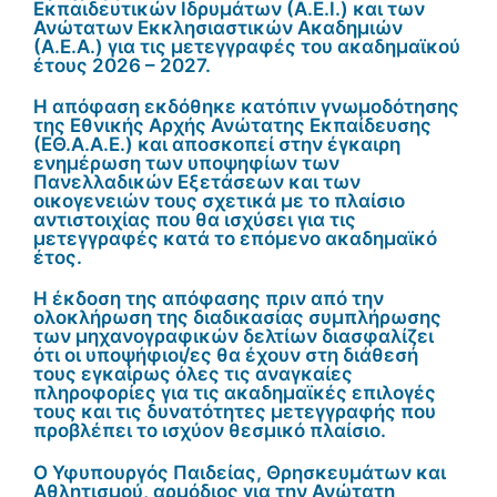
Εκπαιδευτικών Ιδρυμάτων (Α.Ε.Ι.) και των
Ανώτατων Εκκλησιαστικών Ακαδημιών
(Α.Ε.Α.) για τις μετεγγραφές του ακαδημαϊκού
έτους 2026 – 2027.
Η απόφαση εκδόθηκε κατόπιν γνωμοδότησης
της Εθνικής Αρχής Ανώτατης Εκπαίδευσης
(ΕΘ.Α.Α.Ε.) και αποσκοπεί στην έγκαιρη
ενημέρωση των υποψηφίων των
Πανελλαδικών Εξετάσεων και των
οικογενειών τους σχετικά με το πλαίσιο
αντιστοιχίας που θα ισχύσει για τις
μετεγγραφές κατά το επόμενο ακαδημαϊκό
έτος.
Η έκδοση της απόφασης πριν από την
ολοκλήρωση της διαδικασίας συμπλήρωσης
των μηχανογραφικών δελτίων διασφαλίζει
ότι οι υποψήφιοι/ες θα έχουν στη διάθεσή
τους εγκαίρως όλες τις αναγκαίες
πληροφορίες για τις ακαδημαϊκές επιλογές
τους και τις δυνατότητες μετεγγραφής που
προβλέπει το ισχύον θεσμικό πλαίσιο.
Ο Υφυπουργός Παιδείας, Θρησκευμάτων και
Αθλητισμού, αρμόδιος για την Ανώτατη