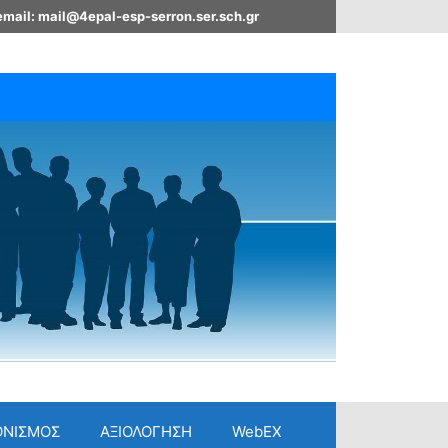
email: mail@4epal-esp-serron.ser.sch.gr
ΟΝΙΣΜΟΣ
ΑΞΙΟΛΟΓΗΣΗ
WebEX