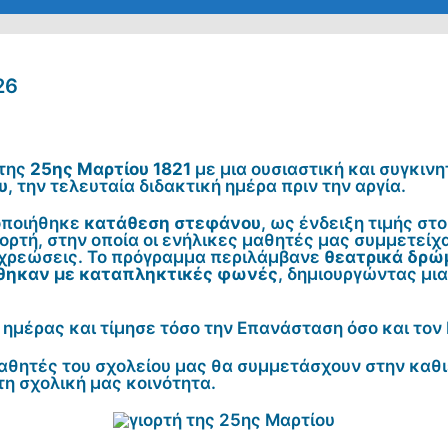
26
 της
25ης Μαρτίου 1821
με μια ουσιαστική και συγκιν
υ
, την τελευταία διδακτική ημέρα πριν την αργία.
τοποιήθηκε
κατάθεση στεφάνου
, ως ένδειξη τιμής στ
ορτή, στην οποία οι ενήλικες μαθητές μας συμμετείχ
οχρεώσεις. Το πρόγραμμα περιλάμβανε
θεατρικά δρώ
όθηκαν με καταπληκτικές φωνές
, δημιουργώντας μι
 ημέρας και τίμησε τόσο την Επανάσταση όσο και τον
μαθητές του σχολείου μας θα συμμετάσχουν στην κα
 σχολική μας κοινότητα.