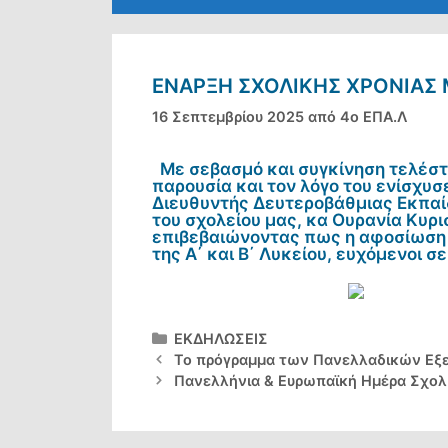
ΈΝΑΡΞΗ ΣΧΟΛΙΚΉΣ ΧΡΟΝΙΆΣ 
16 Σεπτεμβρίου 2025
από
4ο ΕΠΑ.Λ
Με σεβασμό και συγκίνηση τελέστηκ
παρουσία και τον λόγο του ενίσχυσ
Διευθυντής Δευτεροβάθμιας Εκπαίδ
του σχολείου μας, κα Ουρανία Κυρι
επιβεβαιώνοντας πως η αφοσίωση 
της Α΄ και Β΄ Λυκείου, ευχόμενοι σ
Κατηγορίες
ΕΚΔΗΛΩΣΕΙΣ
Το πρόγραμμα των Πανελλαδικών Εξε
Πανελλήνια & Ευρωπαϊκή Ημέρα Σχολ