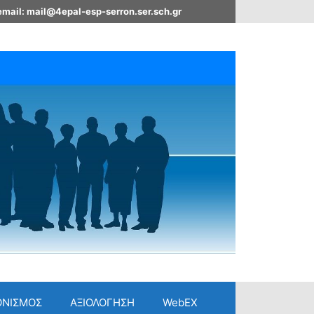
email: mail@4epal-esp-serron.ser.sch.gr
ΟΝΙΣΜΟΣ
ΑΞΙΟΛΟΓΗΣΗ
WebEX