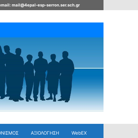
email: mail@4epal-esp-serron.ser.sch.gr
ΟΝΙΣΜΟΣ
ΑΞΙΟΛΟΓΗΣΗ
WebEX