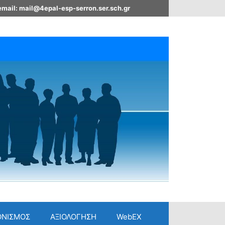
email: mail@4epal-esp-serron.ser.sch.gr
ΟΝΙΣΜΟΣ
ΑΞΙΟΛΟΓΗΣΗ
WebEX